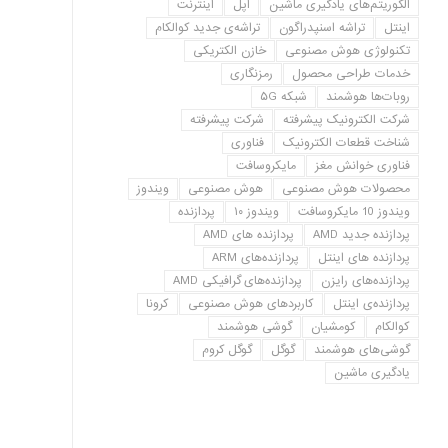
الگوریتم‌های یادگیری ماشین
اپل
اینترنت
اینتل
تراشه اسنپدراگون
تراشه‌ی جدید کوالکام
تکنولوژی هوش مصنوعی
خازن الکتریکی
خدمات طراحی محصول
رمزنگاری
روبات‌ها هوشمند
شبکه ۵G
شرکت الکترونیک پیشرفته
شرکت پیشرفته
شناخت قطعات الکترونیک
فناوری
فناوری خوانش مغز
مایکروسافت
محصولات هوش مصنوعی
هوش مصنوعی
ویندوز
ویندوز 10 مایکروسافت
ویندوز ۱۰
پردازنده
پردازنده جدید AMD
پردازنده های AMD
پردازنده های اینتل
پردازنده‌های ARM
پردازنده‌های رایزن
پردازنده‌های گرافیکی AMD
پردازنده‌ی اینتل
کاربردهای هوش مصنوعی
کرونا
کوالکام
کومشیان
گوشی هوشمند
گوشی‌های هوشمند
گوگل
گوگل کروم
یادگیری ماشین