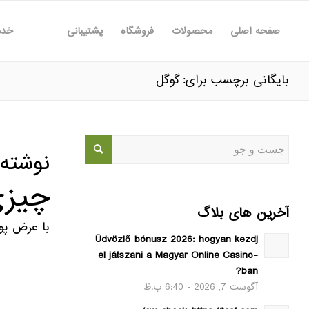
صفحه اصلی
محصولات
فروشگاه
پشتیبانی
خدم
بایگانی برچسب برای: گوگل
نوشته‌
چیزی
آخرین های بلاگ
با عرض پو
Üdvözlő bónusz 2026: hogyan kezdj
el játszani a Magyar Online Casino-
ban?
آگوست 7, 2026 - 6:40 ب.ظ