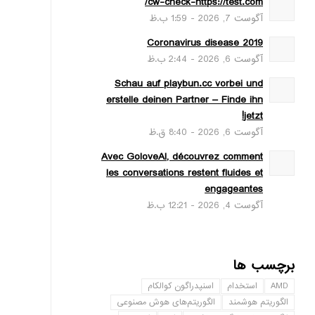
cw-check-https://test.com/
آگوست 7, 2026 - 1:59 ب.ظ
Coronavirus disease 2019
آگوست 6, 2026 - 2:44 ب.ظ
Schau auf playbun.cc vorbei und
erstelle deinen Partner – Finde ihn
jetzt!
آگوست 6, 2026 - 8:40 ق.ظ
Avec GoloveAI, découvrez comment
les conversations restent fluides et
engageantes
آگوست 4, 2026 - 12:21 ب.ظ
برچسب ها
AMD
استخدام
اسنپدراگون کوالکام
الگوریتم هوشمند
الگوریتم‌های هوش مصنوعی