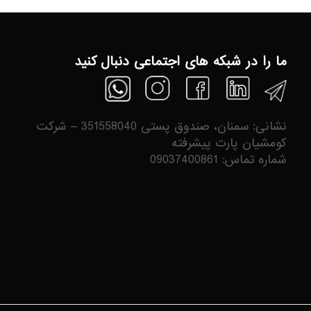
ما را در شبکه های اجتماعی دنبال کنید
نشانی: سمنان، صندوق پستی 351558040 – شرکت
کومشیان پارت پیشرفته
شماره تماس: 09037400861