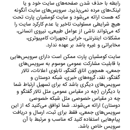
رابطه با حذف شدن صفحه‏‌های سایت خود و یا
لینک‏‌های مرده نمی‌‏پذیرد. سروﻳس‌‏های سایت آن‏گونه
که هست ارائه می‏‌شود و سایت کومشیان پارت تحت
هیچ شرایطی مسئولیت تاخیر یا عدم کارکرد سایت را
که می‌تواند ناشى از عوامل طبیعى، نیروى انسانی،
مشکلات اینترنتى، خرابی تجهیزات کامپیوترى،
مخابراتى و غیره باشد بر عهده ندارد.
سایت کومشیان پارت ممکن است دارای سرویس‌‏هایی
با قابلیت مشارکت عمومی موسوم به سرویس‌‏های
جمعی، همچون اتاق گفتگو، تابلوی اعلانات، تالار
گفتگو، نقد، گروه‌‏های خبری، شبکه دوستان و
سرویس‏‌های دیگری باشد که برای تسهیل ارتباط شما
با دیگران (چه در مقیاس عمومی مثل تالار گفتگو و
چه در مقیاس خصوصی مثل شبکه خصوصی
دوستان) ارائه می‏‌شوند. شما توافق می‏‌کنید که از این
سرویس‏‌های جمعی، فقط برای ثبت، ارسال و دریافت
پیام‏‌هایی استفاده کنید که مناسب و مرتبط با آن
سرویس خاص باشد.