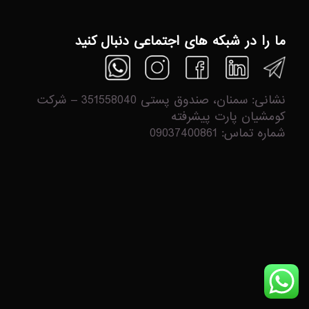
ما را در شبکه های اجتماعی دنبال کنید
نشانی: سمنان، صندوق پستی 351558040 – شرکت
کومشیان پارت پیشرفته
شماره تماس: 09037400861